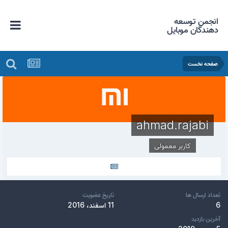
انجمن توسعه
دهندگان موبایل
صفحه نخست
ahmad.rajabi
کاربر معمولی
تعداد ارسال ها
تاریخ عضویت
6
11 اسفند، 2016
آخرین بازدید