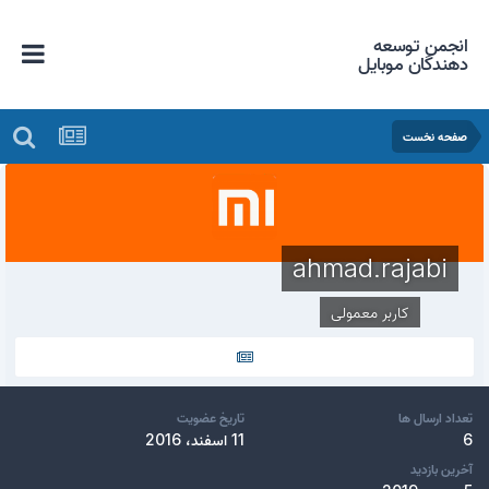
انجمن توسعه
دهندگان موبایل
صفحه نخست
ahmad.rajabi
کاربر معمولی
تعداد ارسال ها
تاریخ عضویت
6
11 اسفند، 2016
آخرین بازدید