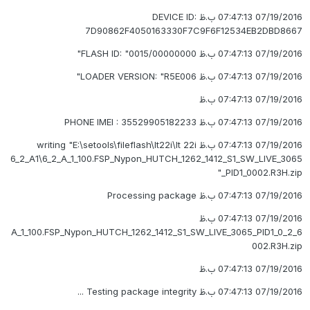
07/19/2016 07:47:13 ب.ظ DEVICE ID:
7D90862F4050163330F7C9F6F12534EB2DBD8667
07/19/2016 07:47:13 ب.ظ FLASH ID: "0015/00000000"
07/19/2016 07:47:13 ب.ظ LOADER VERSION: "R5E006"
07/19/2016 07:47:13 ب.ظ
07/19/2016 07:47:13 ب.ظ PHONE IMEI : 35529905182233
07/19/2016 07:47:13 ب.ظ writing "E:\setools\fileflash\lt22i\lt 22i
6_2_A1\6_2_A_1_100.FSP_Nypon_HUTCH_1262_1412_S1_SW_LIVE_3065
_PID1_0002.R3H.zip"
07/19/2016 07:47:13 ب.ظ Processing package
07/19/2016 07:47:13 ب.ظ
6_2_A_1_100.FSP_Nypon_HUTCH_1262_1412_S1_SW_LIVE_3065_PID1_0
002.R3H.zip
07/19/2016 07:47:13 ب.ظ
07/19/2016 07:47:13 ب.ظ Testing package integrity ...