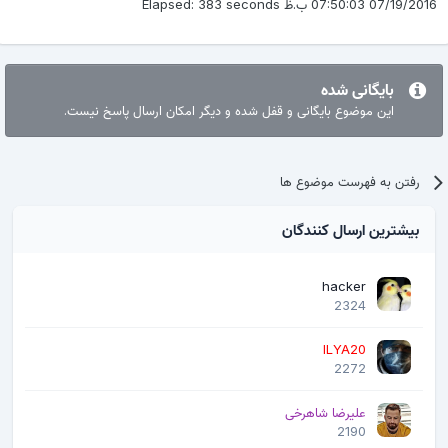
07/19/2016 07:50:03 ب.ظ Elapsed: 383 seconds
بایگانی شده
این موضوع بایگانی و قفل شده و دیگر امکان ارسال پاسخ نیست.
رفتن به فهرست موضوع ها
بیشترین ارسال کنندگان
hacker
2324
ILYA20
2272
علیرضا شاهرخی
2190