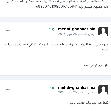
نمیشه بوتلودرم قفله...دوستان راهی نیست؟...بیلد خود گوشی اینه اگه کسی
داره ممنون میشم بزاره:u8950-1v100r001c10b941
mehdi-ghanbarinia
11
ارسال شده در
25 مهر، 2016
اين گوشي 3-4 تا بيلد بيشتر نداره بايد اين چند تا رو تست كني فقط يكيش جواب
ميده
قلق اين گوشي اينه
mehdi-ghanbarinia
11
ارسال شده در
25 مهر، 2016
فقط هم بايد بيلد خودشو بزني