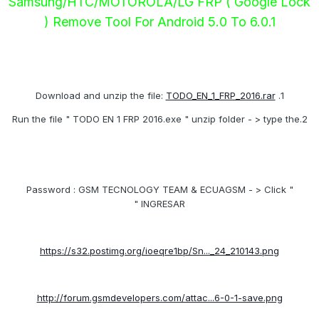
Samsung/HTC/MOTOROLA/LG FRP ( Google Lock
) Remove Tool For Android 5.0 To 6.0.1
TODO_EN_1_FRP_2016.rar
1. Download and unzip the file:
2.Run the file " TODO EN 1 FRP 2016.exe " unzip folder - > type the
Password : GSM TECNOLOGY TEAM & ECUAGSM - > Click "
INGRESAR "
https://s32.postimg.org/ioeqre1bp/Sn..._24_210143.png
http://forum.gsmdevelopers.com/attac...6-0-1-save.png