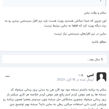
؟
لام و وقت بخیر
ون چیزی که شما دنبالش هستید پورت هست باید نرم افزار سیستمی برندی رو به
رند دیگه پورت کرد که قطعا به ساین مرتبط نیست
این در نرم افزارهای سیستمی نیاز نیست
وفق باشید
5 سال بعد...
اسی
0
ارسال شده در
16 آبان، 2023
لام یه برنامه داشتم نسخه مود بود الان هی یه مدتی بروز رسانی میخواد کد
سخه ها رو هم عوض کردم اسم پکج هم عوض کردم خلاصه هر کاری میکنم باز
روز رسانی میخواد چجوری مشکلش حل میشه چون میدونم بعضیا همون برنامه رو
یرایش کردن دارن استفاده میکنن ربطی به ساین داره؟ میشه بهم توضیح بدی
یکار باید انجام بدم ممنونت میشم