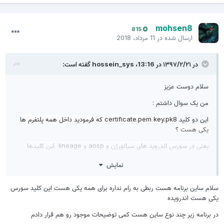
mohsen8
815
ارسال شده در
11 مرداد، 2018
در ۱۳۹۷/۲/۲۱ در 13:16،
hossein_sys
گفته است:
سلام دوست عزیز
من یک سوال داشتم :
این دو کلید
certificate.pem key.pk8 که فرمودید داخل همه پلتفرم ها
یکی هست ؟
یعنی در سورس اندروید های سیانورژن و aosp و lineage این کلیدها
یکسان هستند ؟ یا اینکه اگر متفاوت هستن ؛ سیستم عاملی که مثلا
نمایش
براساس lineage کاستوم شده باشه ؛ این کلیدها برای پلتفرم اصلی و
کاستوم یکسان هستند ؟
لام ساین برنامه هست ربطی به رام نداره برای همه یکی هست این کلید سورس
ممنون میشم پاسخ بدید .
کی هست اندرویده
ر برنامه زیر چند نوع ساین هست کمی توضیحات موجود رو هم قرار دادم