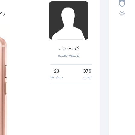
را
کاربر معمولی
توسعه دهنده
23
379
ارسال
پسند ها