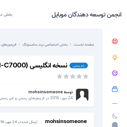
انجمن توسعه دهندگان موبایل
بخش در
صفحه نخست
بخش اختصاصی برند سامسونگ
فریمورهای 
نسخه انگلیسی (Samsung Galaxy C7 (SM-C7000 با اندروید 6.0.1
رام رسمی
توسط
mohsinsomeone
24 مهر، 2016
در
فریمورهای رسمی و غیر رسمی
mohsinsomeone
ارسال شده در
24 مهر، 2016