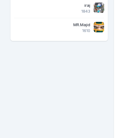
iraj
1843
MR.Majid
1610