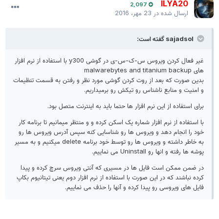
ILYA20
2,097
ارسال شده در
23 مهر، 2016
sajadsol گفته است:
غیر فعال کردن ویروس س-ک-س-ی در گوشی y300 با استفاده از نرم افزار
های malwarebytes and titanium backup
بدین صورت که بعد از روت کردن گوشی مورد نظر و رفتن به قسمت تنظیمات
و امنیت و منابع ناشناس رو تیکش رو برمیداریم.
برای استفاده از این نرم افزار ها حتما باید به اینترنت متصل بود.
با استفاده از نرم افزار شماره یک اسکن کرده و و منتظر میمانیم تا برنامه کار
خود را انجام دهد و ویروس ها رو شناسایی کنه سپس آدرس ویروس ها رو
به خاطر داشته و ویروس ها رو توسط خود برنامه delete میکنیم و به مسیر
پوشه ها رفته و انها رو Uninstall می نماییم.
در ضمن ممکن است فایل ها در مسیری که آنتی ویروس سرچ کرده و پیدا
کرده نباشند که در این صورت با استفاده از نرم افزار دوم یعنی تیتانیوم بکاپ
فایل های ویروسی رو پیدا کرده و آنها را حذف می نماییم.