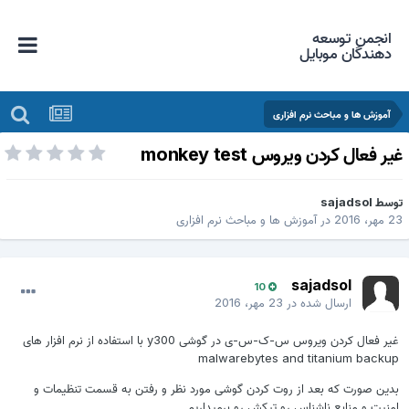
انجمن توسعه
دهندگان موبایل
آموزش ها و مباحث نرم افزاری
ر فعال کردن ویروس monkey test
وسط
sajadsol
ر، 2016
در
آموزش ها و مباحث نرم افزاری
sajadsol
10
ارسال شده در
23 مهر، 2016
غیر فعال کردن ویروس س-ک-س-ی در گوشی y300 با استفاده از نرم افزار های
malwarebytes and titanium backu
دین صورت که بعد از روت کردن گوشی مورد نظر و رفتن به قسمت تنظیمات و
منیت و منابع ناشناس رو تیکش رو برمیداریم.