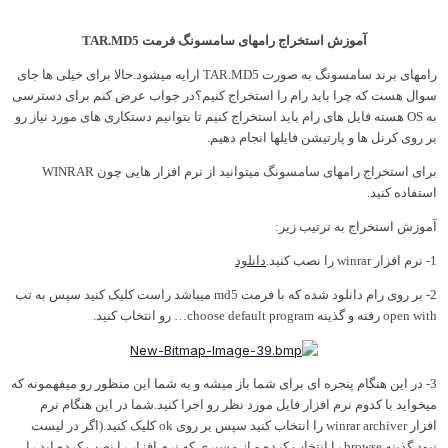
آموزش استخراج رامهای سامسونگ فرمت TAR.MD5
رامهای برند سامسونگ به صورت TAR.MD5 ارایه میشود.حالا برای خیلی ها جای
وال هست که چرا باید رام را استخراج کنیم؟در جواب عرض کنم برای دسترسی
به OS هسته فایل های رام باید استخراج کنیم تا بتوانیم دستکاری های مورد نیاز رو
ر روی کرنل ها و پارتیشن فایلها انجام دهیم.
برای استخراج رامهای سامسونگ میتوانید از نرم افزار هایی چون WINRAR
ستفاده کنید.
موزش استخراج به ترتیب زیر:
ار winrar را نصب کنید.
دانلود
2- بر روی رام دانلود شده که با فرمت md5 میباشد راست کلیک کنید سپس به تب
open w رفته و گذینه choose default program… رو انتخاب کنید.
3- در این هنگام پنجره ای برای شما باز میشه و به شما این منظور رو میفهمونه که
یخواید با کدوم نرم افزار فایل مورد نظر رو اجرا کنید.شما در این هنگام نرم
افزار winrar archiver را انتخاب کنید سپس بر روی ok کلیک کنید.(اگر در لیست
نبود گذینه browse را انتخاب کرده و از مسیری که نرم افزار را نصب کرده اید را