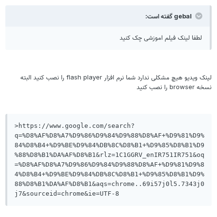
gebal گفته است:
لطفا لینک فیلم اموزشی چک کنید
لینک ویدیو هیچ مشکلی ندارد شما نرم افزار flash player را نصب کنید البته
خه browser را نصب کنید
>https://www.google.com/search?
q=%D8%AF%D8%A7%D9%86%D9%84%D9%88%D8%AF+%D9%81%D9%
84%D8%B4+%D9%BE%D9%84%DB%8C%D8%B1+%D9%85%D8%B1%D9
%88%D8%B1%DA%AF%D8%B1&rlz=1C1GGRV_enIR751IR751&oq
=%D8%AF%D8%A7%D9%86%D9%84%D9%88%D8%AF+%D9%81%D9%8
4%D8%B4+%D9%BE%D9%84%DB%8C%D8%B1+%D9%85%D8%B1%D9%
88%D8%B1%DA%AF%D8%B1&aqs=chrome..69i57j0l5.7343j0
j7&sourceid=chrome&ie=UTF-8