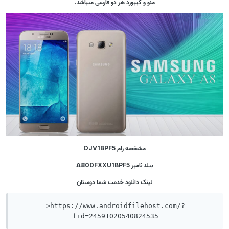
منو و کیبورد هر دو فارسی میباشد.
مشخصه رام OJV1BPF5
بیلد نامبر A800FXXU1BPF5
لینک دانلود خدمت شما دوستان
>https://www.androidfilehost.com/?
fid=24591020540824535