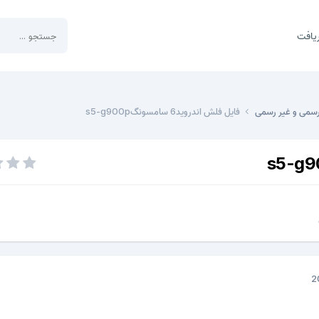
یافت
رسمی و غیر رسمی
فایل فلش اندروید6 سامسونگs5-g900p