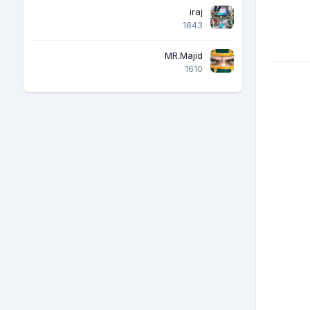
iraj
1843
MR.Majid
1610