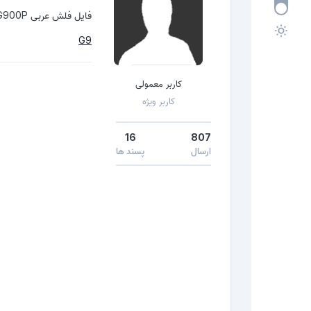
فایل فلش عربی G900P
G9
کاربر معمولی
کاربر ویژه
16
807
ارسال
پسند ها