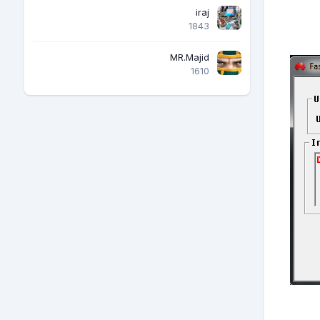
iraj
1843
MR.Majid
1610