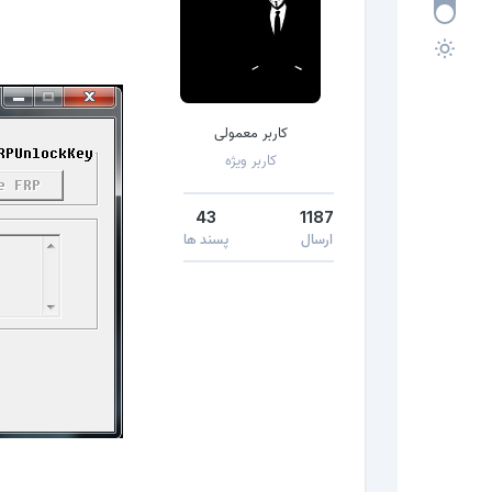
کاربر معمولی
کاربر ویژه
43
1187
ارسال
پسند ها