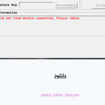
دانلود
pass: jafar_fayyaz