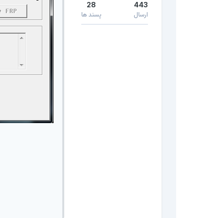
28
443
ارسال
پسند ها