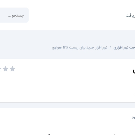
یافت
حث نرم افزاری
نرم افزار جدید برای ریست frp هواوی