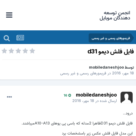
انجمن توسعه
دهندگان موبایل
فریمورهای رسمی و غیر رسمی
ایل فلش دیمو d31
وسط
mobiledaneshjoo
 مهر، 2016
در
فریمورهای رسمی و غیر رسمی
mobiledaneshjoo
16
ارسال شده در
18 مهر، 2016
درود...
فایل فلش دیمو D31ظاهرا 2مدله که باسی پی یوهای A10-A13میباشند.
این مدل فایل فلش عکس زیر بامشخصات برد