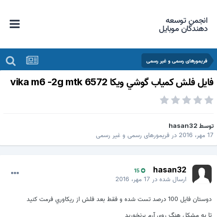
انجمن توسعه
دهندگان موبایل
فریمورهای رسمی و غیر رسمی
ايل فلش كمياب گوشي ويكا vika m6 -2g mtk 6572
وسط
hasan32
 مهر، 2016
در
فریمورهای رسمی و غیر رسمی
hasan32
15
ارسال شده در
17 مهر، 2016
دوستان فايل 100 درصد تست شده و فقط بعد فلش از ريكاوري فرمت كنيد
تا به مشكل هنگ روي آرم برنخوريد