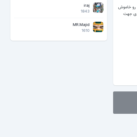
iraj
گ برده و پس از مشاهده frp:on مجداا گوشی رو خاموش
1843
ه ایرادی جهت
MR.Majid
1610