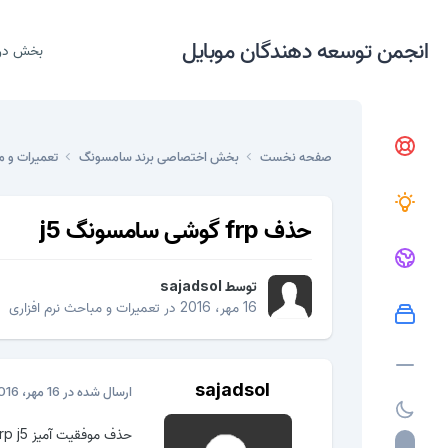
انجمن توسعه دهندگان موبایل
بخش در
صفحه نخست
بخش اختصاصی برند سامسونگ
تعمیرات و م
حذف frp گوشی سامسونگ j5
توسط
sajadsol
16 مهر، 2016
در
تعمیرات و مباحث نرم افزاری
sajadsol
ارسال شده در
16 مهر، 2016
حذف موفقیت آمیز frp j5 با کرک میراکل