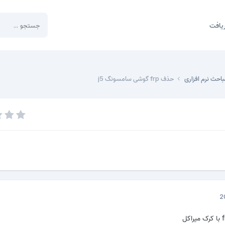
یافت
باحث نرم افزاری
حذف frp گوشی سامسونگ j5