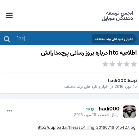
انجمن توسعه
دهندگان موبایل
اخبار و تازه های برند مختلف
لاعیه htc درباره بروز رسانی پرچمدارانش
وسط
hadi000
 مهر، 2016
در
اخبار و تازه های برند مختلف
hadi000
16
ارسال شده در
15 مهر، 2016
http://uupload.ir/files/sc4_img_20160716_015427.jpg