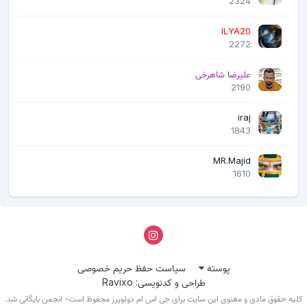
2324
ILYA20
2272
علیرضا شاهرخی
2190
iraj
1843
MR.Majid
1610
پوسته
سیاست حفظ حریم خصوصی
طراحی و کدنویسی: Ravixo
لیه حقوق مادی و معنوی این سایت برای جی اس ام دولوپرز محفوظ است- انجمن بایگانی شد.