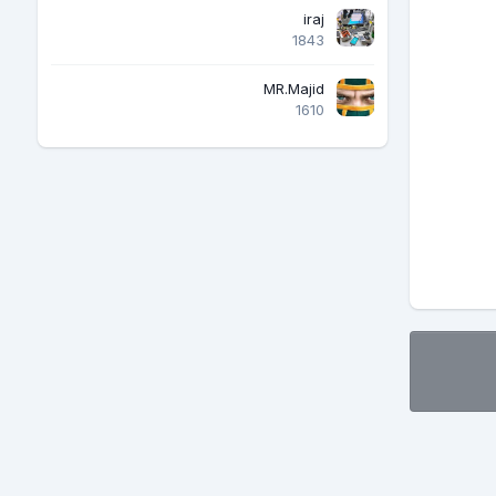
iraj
1843
MR.Majid
1610