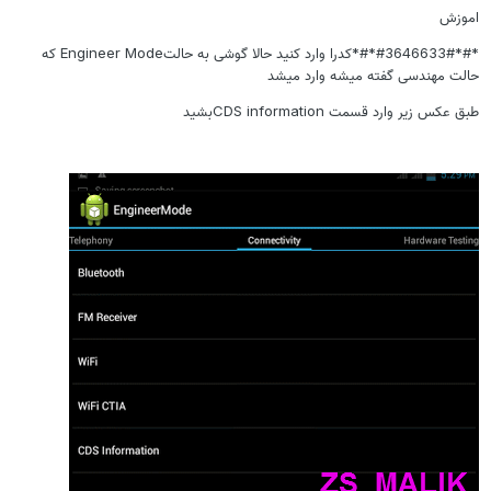
اموزش
*#*#3646633#*#*کدرا وارد کنید حالا گوشی به حالتEngineer Mode که
حالت مهندسی گفته میشه وارد میشد
طبق عکس زیر وارد قسمت CDS informationبشید