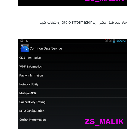
حالا بعد طبق عکس زیرRadio informationروانتخاب کنید