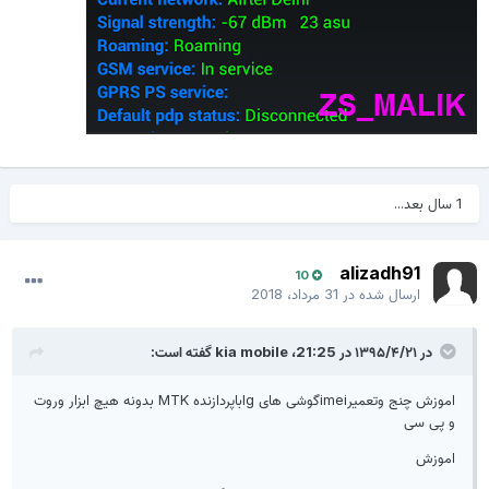
1 سال بعد...
alizadh91
10
ارسال شده در
31 مرداد، 2018
در ۱۳۹۵/۴/۲۱ در 21:25،
kia mobile
گفته است:
اموزش چنج وتعمیرimeiگوشی های lgباپردازنده MTK بدونه هیچ ابزار وروت
و پی سی
اموزش