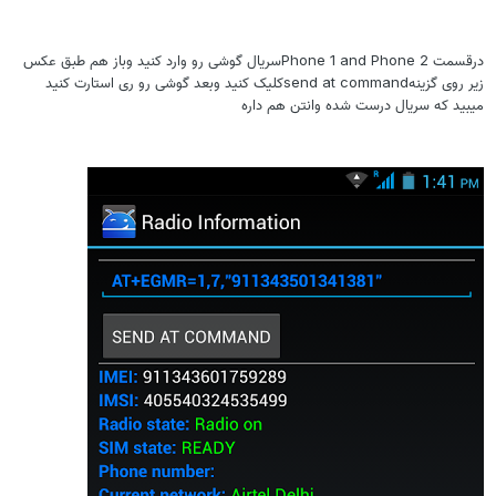
درقسمت Phone 1 and Phone 2سریال گوشی رو وارد کنید وباز هم طبق عکس
زیر روی گزینهsend at commandکلیک کنید وبعد گوشی رو ری استارت کنید
میبید که سریال درست شده وانتن هم داره