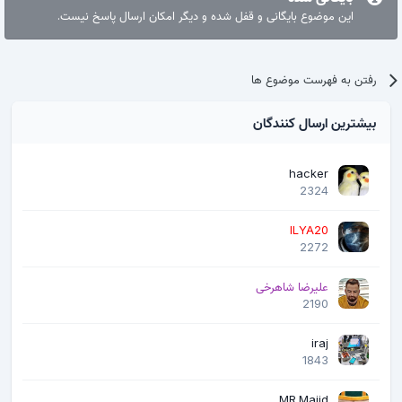
درقسمت Phone 1 and Phone 2سریال گوشی رو وارد کنید وباز هم طبق
این موضوع بایگانی و قفل شده و دیگر امکان ارسال پاسخ نیست.
عکس زیر روی گزینهsend at commandکلیک کنید وبعد گوشی رو ری
استارت کنید میبید که سریال درست شده وانتن هم داره
رفتن به فهرست موضوع ها
بیشترین ارسال کنندگان
hacker
2324
ILYA20
2272
علیرضا شاهرخی
2190
iraj
1843
MR.Majid