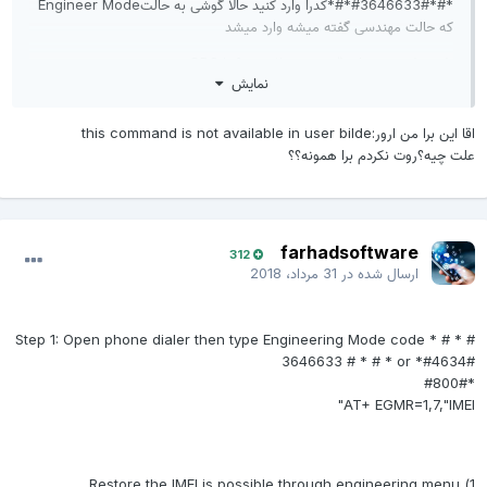
*#*#3646633#*#*کدرا وارد کنید حالا گوشی به حالتEngineer Mode
که حالت مهندسی گفته میشه وارد میشد
طبق عکس زیر وارد قسمت CDS informationبشید
نمایش
اقا این برا من ارور:this command is not available in user bilde
علت چیه؟روت نکردم برا همونه؟؟
farhadsoftware
312
ارسال شده در
31 مرداد، 2018
Step 1: Open phone dialer then type Engineering Mode code * # * #
3646633 # * # * or *#4634#
*#800#
AT+ EGMR=1,7,"IMEI"
1) Restore the IMEI is possible through engineering menu