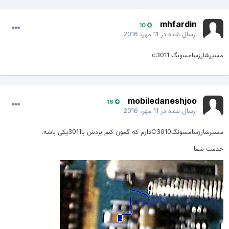
mhfardin
10
ارسال شده در
11 مهر، 2016
مسیرشارزسامسونگ c3011
mobiledaneshjoo
16
ارسال شده در
11 مهر، 2016
مسیرشارژسامسونگC3010دارم که گمون کنم بردش با3011یکی باشه.
خدمت شما