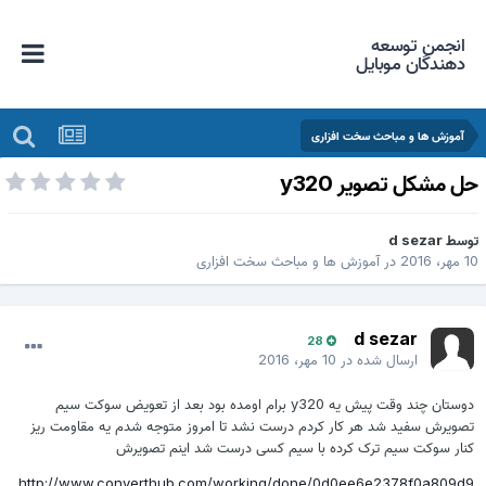
انجمن توسعه
دهندگان موبایل
آموزش ها و مباحث سخت افزاری
ل مشکل تصویر y320
وسط
d sezar
 مهر، 2016
در
آموزش ها و مباحث سخت افزاری
d sezar
28
ارسال شده در
10 مهر، 2016
دوستان چند وقت پیش یه y320 برام اومده بود بعد از تعویض سوکت سیم
تصویرش سفید شد هر کار کردم درست نشد تا امروز متوجه شدم یه مقاومت ریز
کنار سوکت سیم ترک کرده با سیم کسی درست شد اینم تصویرش
http://www.converthub.com/working/done/0d0ee6e2378f0a809d9