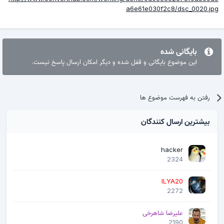
a6e61e030f2c8/dsc_0020.jpg
بایگانی شده
این موضوع بایگانی و قفل شده و دیگر امکان ارسال پاسخ نیست.
رفتن به فهرست موضوع ها
بیشترین ارسال کنندگان
hacker
2324
ILYA20
2272
علیرضا شاهرخی
2190