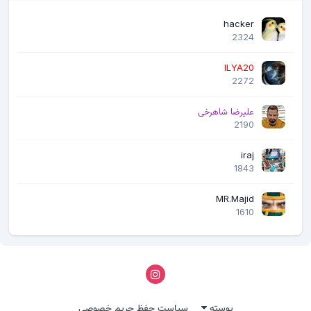
hacker
2324
ILYA20
2272
علیرضا شاهرخی
2190
iraj
1843
MR.Majid
1610
پوسته
سیاست حفظ حریم خصوصی