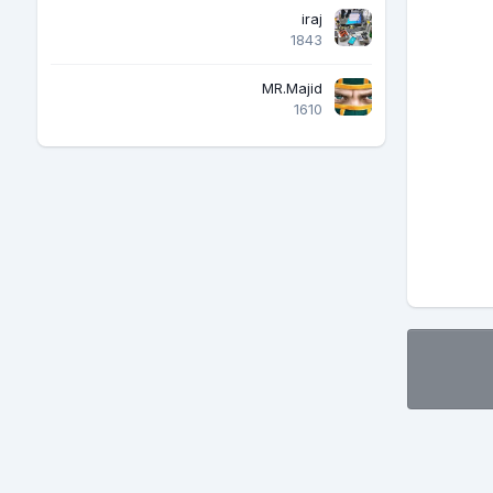
iraj
1843
MR.Majid
1610