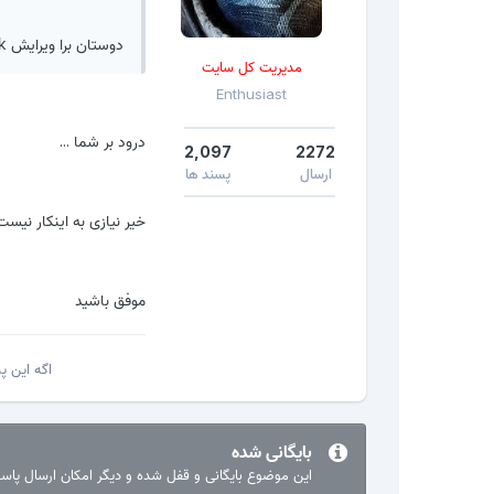
دوستان برا ویرایش apk ها باید اونارو deodex کنیم بعد ویرایش کنیم یا فرقی نداره؟
مدیریت کل سایت
Enthusiast
درود بر شما ...
2,097
2272
ارسال
پسند ها
خیر نیازی به اینکار نیست 
موفق باشید
اگه این 
بایگانی شده
این موضوع بایگانی و قفل شده و دیگر امکان ارسال پا