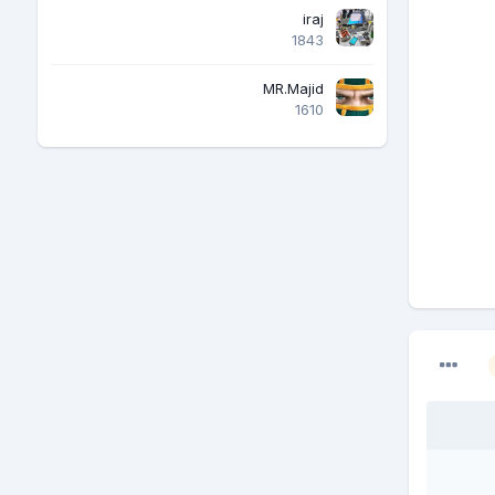
iraj
1843
MR.Majid
1610