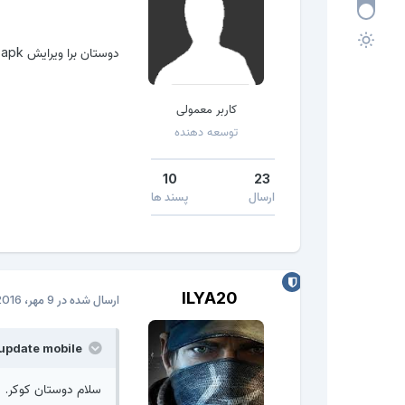
دوستان برا ویرایش apk ها باید اونارو deodex کنیم بعد ویرایش کنیم یا فرقی نداره؟
کاربر معمولی
توسعه دهنده
10
23
ارسال
پسند ها
ILYA20
ارسال شده در
9 مهر، 2016
update mobile گفته است:
سلام دوستان کوکر.