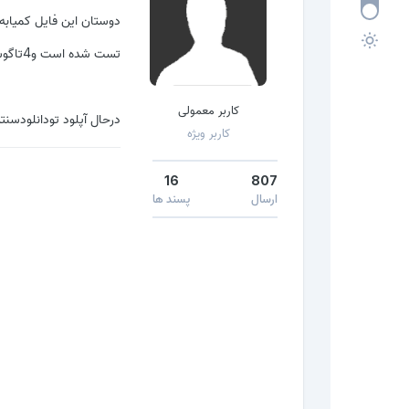
دوستان این فایل کمیابه 
تست شده است و4تاگوشی باهاش فلش زدم.
کاربر معمولی
درحال آپلود تودانلودسنتر
کاربر ویژه
16
807
ارسال
پسند ها