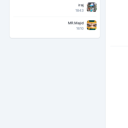
iraj
1843
MR.Majid
1610