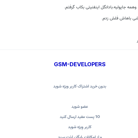
وهمه جاپولیه.بادانگل اینفنیتی بکاب گرفتم.
GSM-DEVELOPERS
بدون خرید اشتراک کاربر ویژه شوید
عضو شوید
10 پست مفید ارسال کنید
کاربر وِیژه شوید
و از امکانات رایگان لذت ببرید