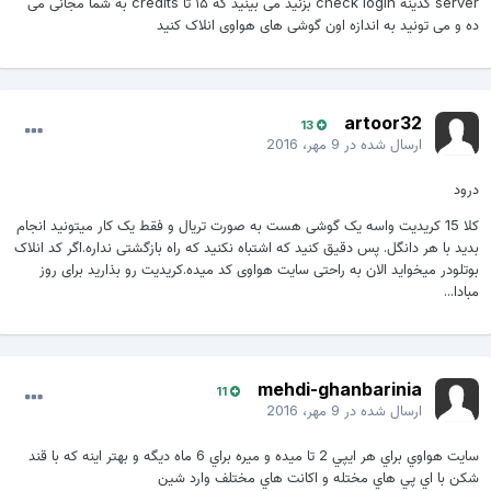
server گذینه check login بزنید می بینید که ۱۵ تا credits به شما مجانی می
ده و می تونید به اندازه اون گوشی های هواوی انلاک کنید
artoor32
13
ارسال شده در
9 مهر، 2016
درود
کلا 15 کریدیت واسه یک گوشی هست به صورت تریال و فقط یک کار میتونید انجام
بدید با هر دانگل. پس دقیق کنید که اشتباه نکنید که راه بازگشتی نداره.اگر کد انلاک
بوتلودر میخواید الان به راحتی سایت هواوی کد میده.کریدیت رو بذارید برای روز
مبادا...
mehdi-ghanbarinia
11
ارسال شده در
9 مهر، 2016
سايت هواوي براي هر ايپي 2 تا ميده و ميره براي 6 ماه ديگه و بهتر اينه كه با قند
شكن با اي پي هاي مختله و اكانت هاي مختلف وارد شين