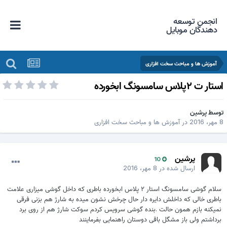
انجمن توسعه
دهندگان موبایل
آموزش ها و مباحث سخت افزاری
ستار ت ۲پلاس سامسونگ ابخورده
وسط
پرشین
هر، 2016
در
آموزش ها و مباحث سخت افزاری
پرشین
10
ارسال شده در
8 مهر، 2016
سلام گوشی سامسونگ استار ۲ پلاس ابخورده باطری که داخل گوشی میزاری علامت
باطری خالی که داخلش دایره دار حال چرخش نشون میده به شارژ هم بزنی فرقی
نمیکنه بازم همون حالت .بنده گوشی سرویس کردم سوکت شارژ هم از روی برد
برداشتم ولی باز مشگل باقی دوستان راهنمایی بفرماینند