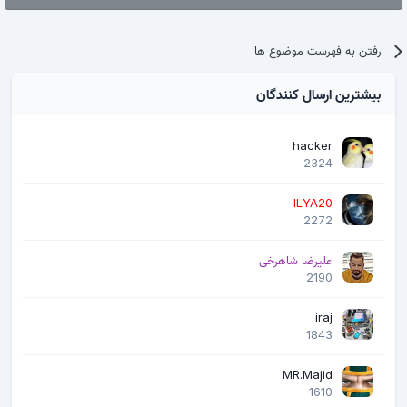
رفتن به فهرست موضوع ها
بیشترین ارسال کنندگان
hacker
2324
ILYA20
2272
علیرضا شاهرخی
2190
iraj
1843
MR.Majid
1610