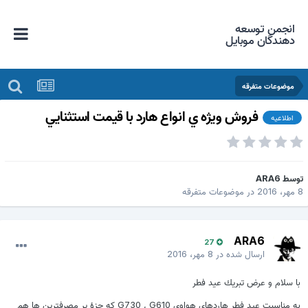
انجمن توسعه
دهندگان موبایل
موضوعات متفرقه
فروش ويژه ي انواع هارد با قيمت استثنايي
اطلاعیه
وسط
ARA6
هر، 2016
در
موضوعات متفرقه
ARA6
27
ارسال شده در
8 مهر، 2016
با سلام و عرض تبريك عيد فطر
به مناسبت عيد فطر هاردهاي هواوي G730 , G610 كه جزؤ پر مصرفترين ها هم