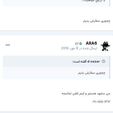
چجوری سفارش بدیم
ARA6
27
ارسال شده در
8 مهر، 2016
d sezar گفته است:
چجوری سفارش بدیم
من مشهد هستم و اينم تلفن تماسمه
١٣١٢-١٤١٤-٠٩١