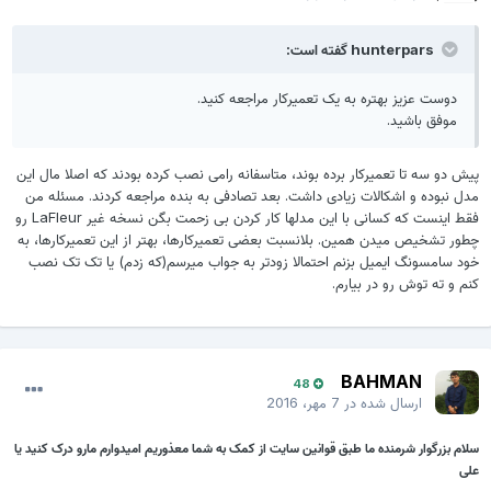
hunterpars گفته است:
دوست عزیز بهتره به یک تعمیرکار مراجعه کنید.
موفق باشید.
یش دو سه تا تعمیرکار برده بوند، متاسفانه رامی نصب کرده بودند که اصلا مال این
دل نبوده و اشکالات زیادی داشت. بعد تصادفی به بنده مراجعه کردند. مسئله من
فقط اینست که کسانی با این مدلها کار کردن بی زحمت بگن نسخه غیر LaFleur رو
طور تشخیص میدن همین. بلانسبت بعضی تعمیرکارها، بهتر از این تعمیرکارها، به
ود سامسونگ ایمیل بزنم احتمالا زودتر به جواب میرسم(که زدم) یا تک تک نصب
نم و ته توش رو در بیارم.
BAHMAN
48
ارسال شده در
7 مهر، 2016
لام بزرگوار شرمنده ما طبق قوانین سایت از کمک به شما معذوریم امیدوارم مارو درک کنید یا
لی