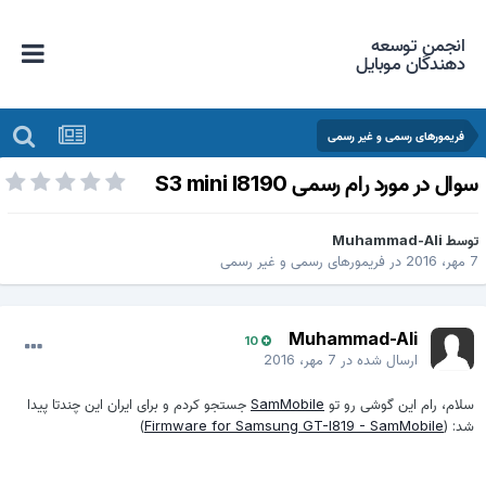
انجمن توسعه
دهندگان موبایل
فریمورهای رسمی و غیر رسمی
ال در مورد رام رسمی S3 mini I8190
وسط
Muhammad-Ali
20
در
فریمورهای رسمی و غیر رسمی
Muhammad-Ali
10
ارسال شده در
7 مهر، 2016
لام، رام این گوشی رو تو
SamMobile
جستجو کردم و برای ایران این چندتا پیدا
د: (
Firmware for Samsung GT-I819 - SamMobile
)