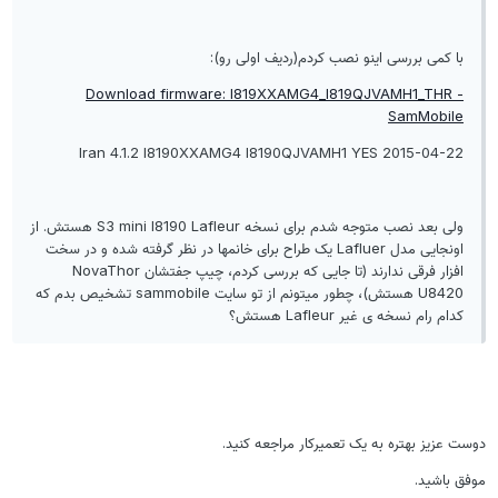
با کمی بررسی اینو نصب کردم(ردیف اولی رو):
Download firmware: I819XXAMG4_I819QJVAMH1_THR -
SamMobile
2015-04-22 Iran 4.1.2 I8190XXAMG4 I8190QJVAMH1 YES
ولی بعد نصب متوجه شدم برای نسخه S3 mini I8190 Lafleur هستش. از
اونجایی مدل Lafluer یک طراح برای خانمها در نظر گرفته شده و در سخت
افزار فرقی ندارند (تا جایی که بررسی کردم، چیپ جفتشان NovaThor
U8420 هستش)، چطور میتونم از تو سایت sammobile تشخیص بدم که
کدام رام نسخه ی غیر Lafleur هستش؟
وست عزیز بهتره به یک تعمیرکار مراجعه کنید.
وفق باشید.