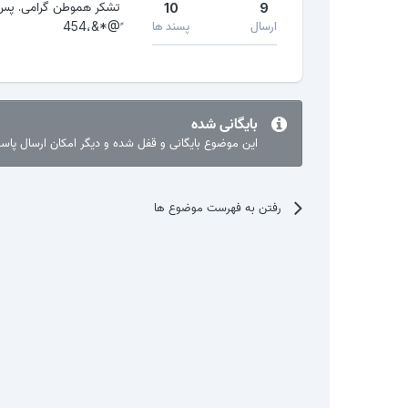
10
9
ارسال
پسند ها
ً@*&،454
بایگانی شده
این موضوع بایگانی و قفل شده و دیگر امکان ارسال پا
رفتن به فهرست موضوع ها