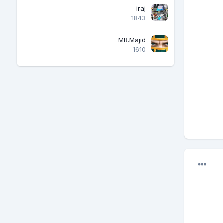
iraj
1843
MR.Majid
1610