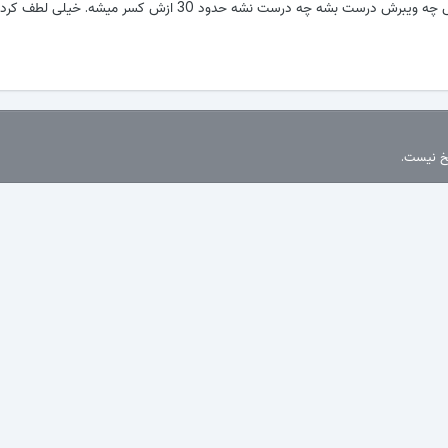
تشکر هموطن گرامی. پس چه ویبرش درست بشه چه درست نشه حدود 30 ازش کسر میشه. خیلی لطف 
سخ نیست.