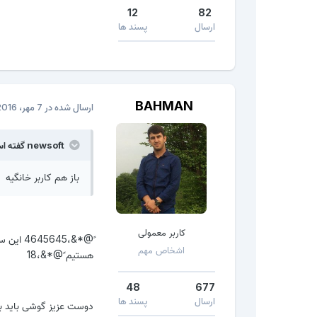
12
82
ارسال
پسند ها
BAHMAN
ارسال شده در
7 مهر، 2016
newsoft گفته است:
باز هم کاربر خانگیه
کاربر معمولی
ً@*&،45
اشخاص مهم
هستیم ً@*&،18
48
677
ارسال
پسند ها