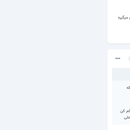
میگیره
که
ید باز بشه احتمال خیلی زیاد با تعویض ویبره درست بشه اگه میخوای بفروشی 30 کم کن
علی