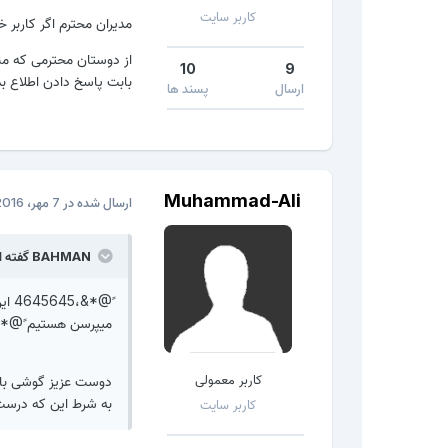
کاربر سایت
مدیران محترم اگر کاربر 
از دوستان محترمی که م
10
9
بابت پاسخ دادن اطلاع بد
ارسال
پسند ها
Muhammad-Ali
ارسال شده در
7 مهر، 2016
BAHMAN گفته است:
ً@*
میپرسن هستیم ً@*&،
کاربر معمولی
به شرط این که درست 
کاربر سایت