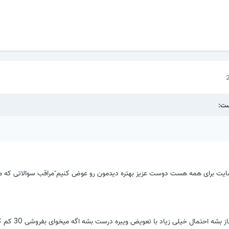
46456 این سایت برای همه هست دوست عزیز بهتره دیدمون رو عوض کنیم ًمراقب سوالاتی که 
دوست عزیز گوشی باید باز بشه احتما