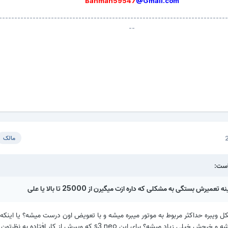
Bahman59547
@Gmail
.com
---------------------------------------------------------------------------
--
مالک
رش بستگی به مشکلی که داره ازت میگیرن از 25000 تا بالا یا علی
ل ویبره حداکثر مربوط به موتور میبره میشه و با تعویض اون درست میشه؟ یا اینکه
دیگه ای میتونه داشته باشه و خرجش خیلی زیاد میشه؟ برای این s3 neo که ویبرش از کار ا