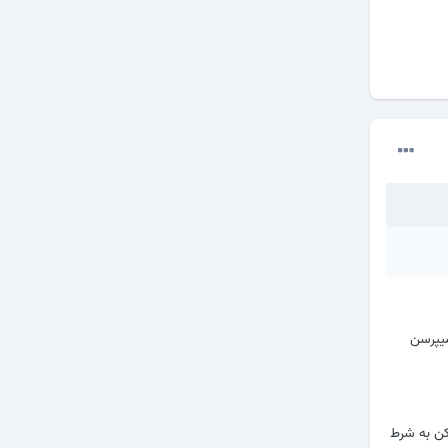
میپرسن
ل خیلی زیاد با تعویض ویبره درست بشه اگه میخوای بفروشی 30 کم کن به شرط