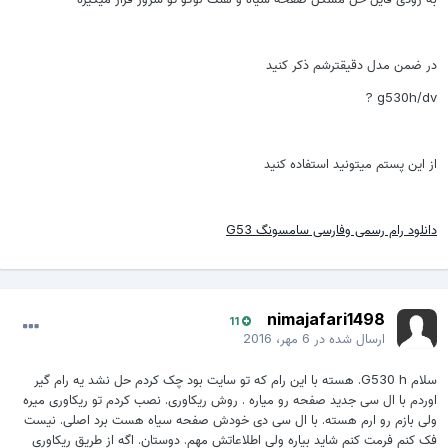
در ضمن مدل دقیقترشم ذکر کنید
g530h/dv ?
از این پستم میتونید استفاده کنید
دانلود رام رسمی وفارسی سامسونگ G53
nimajafari1498
11
ارسال شده در
6 مهر، 2016
سلام G530 h. هسته با این رام که تو سایت بود چک کردم حل نشد یه رام گیر
اوردم با ال سی جدید صفحه رو میاره . روش ریکاوری. نصب کردم تو ریکاوری میره
ولی بازم رو ارم هسته. با ال سی دی خودش صفحه سیاه هست برد اصلی. نیست
فک کنم فرمت کنم شاید بیاره ولی اطلاعاتش مهم. دوستان. اگه از طریق ریکاوری