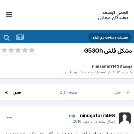
انجمن توسعه
دهندگان موبایل
تعمیرات و مباحث نرم افزاری
شکل فلش G530h
وسط
nimajafari1498
هر، 2016
در
تعمیرات و مباحث نرم افزاری
قبلی
صفحه 1 از 2
بعدی
nimajafari1498
11
ارسال شده در
5 مهر، 2016
سلام دوستان خسته نباشید گوشی پسورد داشت ریکاوری نصب کردم جواب نداد رو