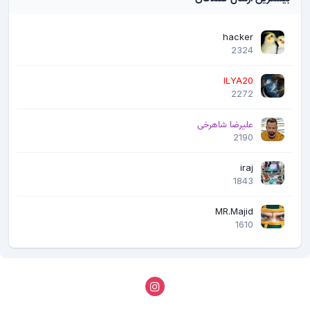
hacker
2324
ILYA20
2272
علیرضا شاهرخی
2190
iraj
1843
MR.Majid
1610