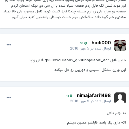
ارم موند فلش تک فایل زدم صفحه سیاه شده با ال سی دی دیگه امتحان کردم
صفحه رو میاره ولی رو ارم هسته چندتا فایل تست کردم کامل میخوره ولی بالا نمیاد
مشتری هم گیره داده اطلاعاتش مهم هست دوستان راهنمایی کنید خیلی گیرم
hadi000
16
ارسال شده در
5 مهر، 2016
با این فایل g530hxcu1aoa2_g530hojv1aoa1_acr فلش زدید.
این ورزن مشکل السیدی و دوربین رو حل میکنه.
nimajafari1498
11
ارسال شده در
5 مهر، 2016
نه نزدم داش
اگه داری بزار واسم فایلشو ممنون میشم