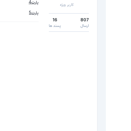
پارت4
کاربر ویژه
پارت5
16
807
ارسال
پسند ها