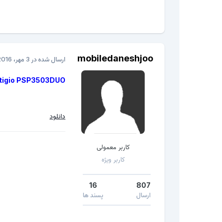
mobiledaneshjoo
ارسال شده در
3 مهر، 2016
tigio PSP3503DUO
دانلود
کاربر معمولی
کاربر ویژه
16
807
ارسال
پسند ها