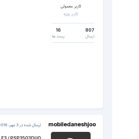
کاربر معمولی
کاربر ویژه
16
807
ارسال
پسند ها
mobiledaneshjoo
ارسال شده در
3 مهر، 2016
e E3 / PSP3503DUO