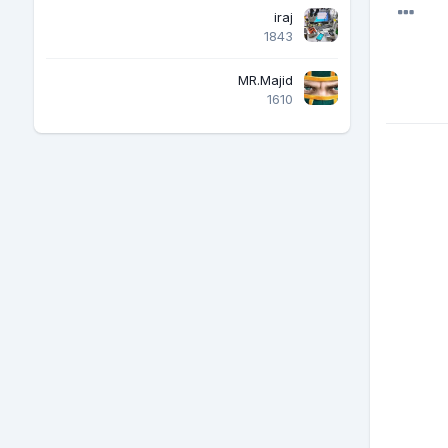
iraj
1843
MR.Majid
1610