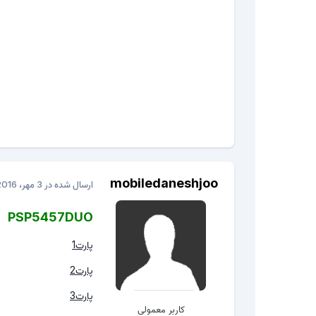
mobiledaneshjoo
ارسال شده در
3 مهر، 2016
PSP5457DUO
پارت1
پارت2
پارت3
کاربر معمولی