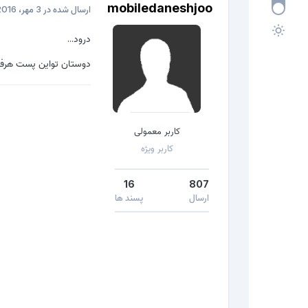
mobiledaneshjoo
ارسال شده در
3 مهر، 2016
درود...
دوستان تواین پست هرفا
کاربر معمولی
کاربر ویژه
16
807
ارسال
پسند ها