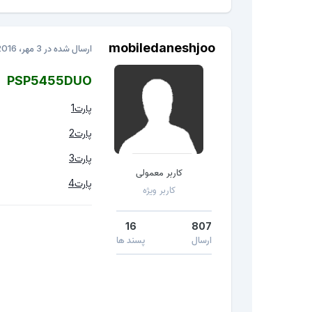
mobiledaneshjoo
ارسال شده در
3 مهر، 2016
PSP5455DUO
پارت1
پارت2
پارت3
کاربر معمولی
پارت4
کاربر ویژه
16
807
ارسال
پسند ها