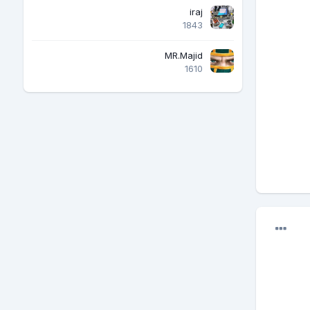
iraj
1843
MR.Majid
1610