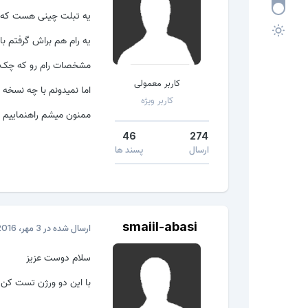
یه تبلت چینی هست که کل
یه رام هم براش گرفتم با این مشخصه : 6572
مشخصات رام رو که چک ک
کاربر معمولی
اما نمیدونم با چه نسخه sp flash tools میشه فایل رو روش رایت کرد
کاربر ویژه
ممنون میشم راهنماییم ک
46
274
ارسال
پسند ها
smaiil-abasi
ارسال شده در
3 مهر، 2016
سلام دوست عزیز
با این دو ورژن تست کن v3.1328 & v5.1352.01 اگر جواب نگرفتید از کرک میراکل استفاده کنی