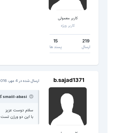
کاربر معمولی
کاربر ویژه
15
219
ارسال
پسند ها
b.sajad1371
ارسال شده در
4 مهر، 2016
smaiil-abasi گفته است:
سلام دوست عزیز
با این دو ورژن تست کن v3.1328 & v5.1352.01 اگر جواب نگرفتید از کرک میراک