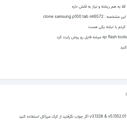
ا به هم ریخته و نیاز به فلش داره
clone samsung p100 tab mt
ردم با تبلته یکی هست
نید
د