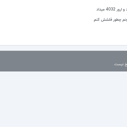
403 میداد
ونم چطور فلشش کنم
سخ نیست.