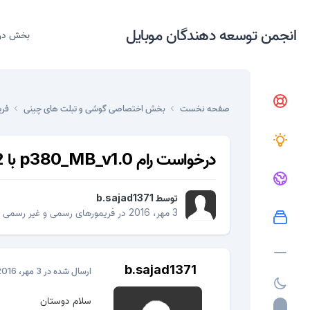
انجمن توسعه دهندگان موبایل
بخش در
صفحه نخست
بخش اختصاصی گوشی و تبلت های چینی
فری
درخواست رام p380_MB_v1.0 با cpu mt-6572
توسط
b.sajad1371
3 مهر، 2016
در
فریمورهای رسمی و غیر رسمی
b.sajad1371
ارسال شده در
3 مهر، 2016
سلام دوستان