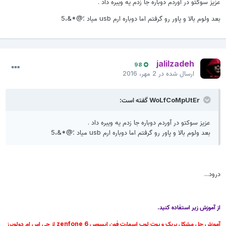
عزیز سوکتو در آوردم دوباره جا زدم یه ویبره داد .
بعد ولوم بالا و پاور رو گرفتم اما دوباره ارم usb میاد .ً@*&،5
jalilzadeh
98
ارسال شده در
2 مهر، 2016
WoLfCoMpUtEr گفته است:
عزیز سوکتو در آوردم دوباره جا زدم یه ویبره داد .
بعد ولوم بالا و پاور رو گرفتم اما دوباره ارم usb میاد .ً@*&،5
درود...
از آموزش زیر استفاده کنید.
آموزش حل مشکل بریک و بوت لوپ اسمارت فون ایسوس zenfone 6 از جی اس ام دولوپرز