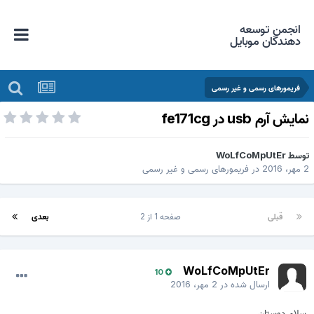
انجمن توسعه
دهندگان موبایل
فریمورهای رسمی و غیر رسمی
مایش آرم usb در fe171cg
وسط
WoLfCoMpUtEr
هر، 2016
در
فریمورهای رسمی و غیر رسمی
قبلی
صفحه 1 از 2
بعدی
WoLfCoMpUtEr
10
ارسال شده در
2 مهر، 2016
سلام دوستان