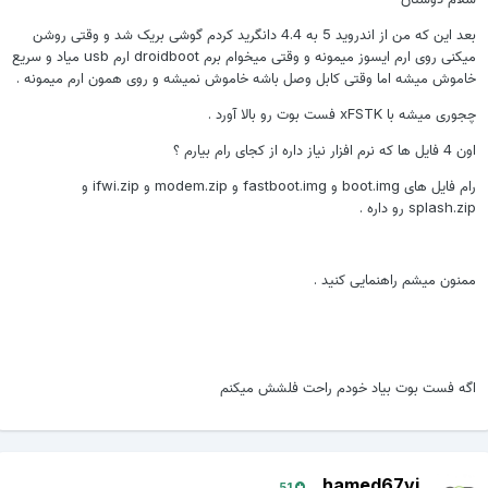
بعد این که من از اندروید 5 به 4.4 دانگرید کردم گوشی بریک شد و وقتی روشن
میکنی روی ارم ایسوز میمونه و وقتی میخوام برم droidboot ارم usb میاد و سریع
خاموش میشه اما وقتی کابل وصل باشه خاموش نمیشه و روی همون ارم میمونه .
چجوری میشه با xFSTK فست بوت رو بالا آورد .
اون 4 فایل ها که نرم افزار نیاز داره از کجای رام بیارم ؟
رام فایل های boot.img و fastboot.img و modem.zip و ifwi.zip و
splash.zip رو داره .
ممنون میشم راهنمایی کنید .
اگه فست بوت بیاد خودم راحت فلشش میکنم
hamed67vi
51