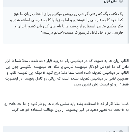
نقل قول
یک نکته دیگه که وقتی گوشی رو روشن میکنیم برای انتخاب زبان ما هیچ
کجا خود کلمه فارسی را ننوشتیم و اما به زبانها کلمه فارسی اضافه شده و
فکر میکنم بخاطر استفاده از پوشه ها با نام های کد زبان کشور ایران و
فارسی در داخل فایل فریمورک هست؟حدثم درسته؟
لقاب زبان ها به صورت کد در دیتابیس رام اندروید قرار داده شده . مثلا شما با قرار
دادن کد fa خودش خودکار مینویسه فارسی یا مثلا en مینویسه انگلیسی چون این
القاب در دیتابیس تعریف شده است شما مثلا درج کنید ir دیگه این نمیشه لقب و
مچین لقبی در دیتابیس تعریف نشده است که زبانی رو کامل بنویسه در اینصورت
 ir رو تو لیست زبان نشون میده
ضمنا مثلا اگر از کد ir استفاده بشه باید تمامی apk ها رو باز کنید و values-fa رو
va تغییر دهید در غیر اینصورت از زبان دیفالت استفاده خواهد کرد..