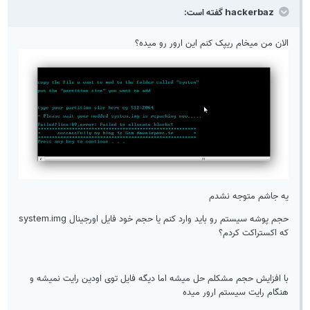
hackerbaz گفته است:
الان من میخام ریپک کنم این ارور رو میده؟
یه جاشم متوجه نشدم
حجم پوشه سیستم رو باید وارد کنم یا حجم خود فایل اورجینال system.img
که اکستراکت کردم؟
با افزایش حجم مشکلم حل میشه اما دیگه فایل توی اودین رایت نمیشه و
هنگام رایت سیستم ارور میده