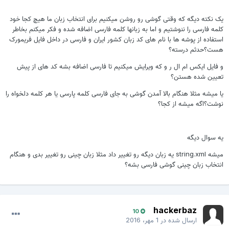
ک نکته دیگه که وقتی گوشی رو روشن میکنیم برای انتخاب زبان ما هیچ کجا خود
لمه فارسی را ننوشتیم و اما به زبانها کلمه فارسی اضافه شده و فکر میکنم بخاطر
ستفاده از پوشه ها با نام های کد زبان کشور ایران و فارسی در داخل فایل فریمورک
ست؟حدثم درسته؟
 فایل ایکس ام ال ر و که ویرایش میکنیم تا فارسی اضافه بشه کد های از پیش
عیین شده هستن؟
ا میشه مثلا هنگام بالا آمدن گوشی به جای فارسی کلمه پارسی یا هر کلمه دلخواه را
وشت؟اگه میشه از کجا؟
ه سوال دیگه
میشه string.xml یه زبان دیگه رو تغییر داد مثلا زبان چینی رو تغییر بدی و هنگام
نتخاب زبان چینی گوشی فارسی بشه؟
hackerbaz
10
ارسال شده در
1 مهر، 2016