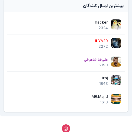
بیشترین ارسال کنندگان
hacker
2324
ILYA20
2272
علیرضا شاهرخی
2190
iraj
1843
MR.Majid
1610