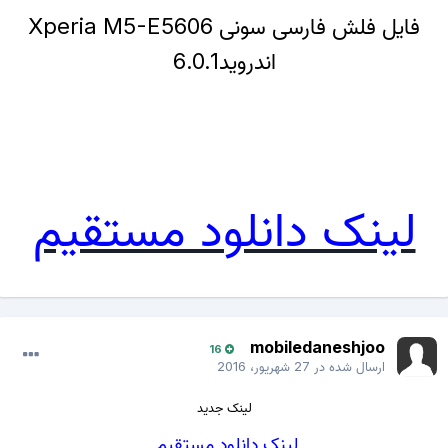
فایل فلش فارسی سونی Xperia M5-E5606
اندروید6.0.1
لینک دانلود مستقیم
mobiledaneshjoo
16
ارسال شده در
27 شهریور، 2016
لینک جدید
لینک دانلود مستقیم