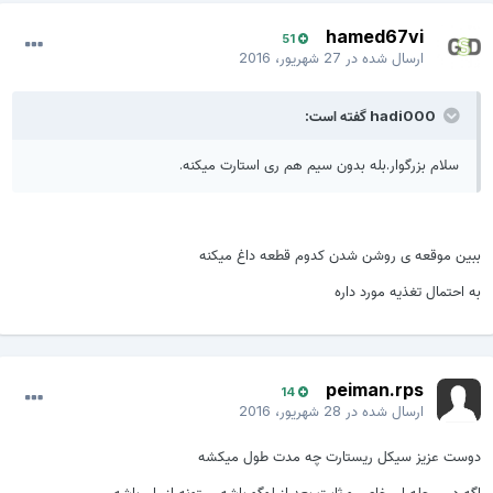
hamed67vi
51
ارسال شده در
27 شهریور، 2016
hadi000 گفته است:
سلام بزرگوار.بله بدون سیم هم ری استارت میکنه.
ببین موقعه ی روشن شدن کدوم قطعه داغ میکنه
به احتمال تغذیه مورد داره
peiman.rps
14
ارسال شده در
28 شهریور، 2016
دوست عزیز سیکل ریستارت چه مدت طول میکشه
اگه در مرحله ای خاص و ثابت بعد از لوگو باشه میتونه از رام باشه