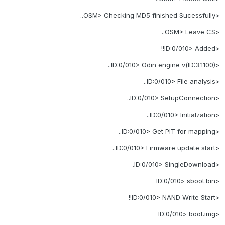
<OSM> Checking MD5 finished Sucessfully..
<OSM> Leave CS..
<ID:0/010> Added!!
<ID:0/010> Odin engine v(ID:3.1100)..
<ID:0/010> File analysis..
<ID:0/010> SetupConnection..
<ID:0/010> Initialzation..
<ID:0/010> Get PIT for mapping..
<ID:0/010> Firmware update start..
<ID:0/010> SingleDownload.
<ID:0/010> sboot.bin
<ID:0/010> NAND Write Start!!
<ID:0/010> boot.img