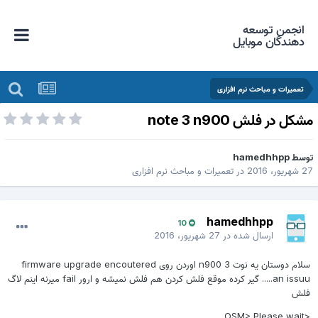
انجمن توسعه
دهندگان موبایل
تعمیرات و مباحث نرم افزاری
شکل در فلش note 3 n900
وسط
hamedhhpp
 شهریور، 2016
در
تعمیرات و مباحث نرم افزاری
hamedhhpp
10
ارسال شده در
27 شهریور، 2016
سلام دوستان یه نوت 3 n900 اوردن روی firmware upgrade encoutered
an issuu..... گیر کرده موقع فلش کردن هم فلش نمیشه و ارور fail میرنه اینم لاگ
فلش
<OSM> Please wait..