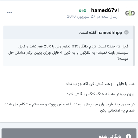
hamed67vi
51
ارسال شده در
27 شهریور، 2016
hamedhhpp گفته است:
فایل که چندتا تست کردم دانگل bst ندارم ولی با z3x هم نشد و فایل
سیستم رایت نمیشه به نظرتون با یه فایل 4 فایل ورژن پایین بزنم مشکل حل
میشه؟
شما با فایل pit هم فلش کن اگه جواب نداد
ورژن پایینتر منطقه هنگ کنگ رو فلش کنید
در ضمن چند باری برای من پیش اومده با تعویض پورت و سیستم مشکلم حل شده
شمام یه امتحانی بکن
بایگانی شده