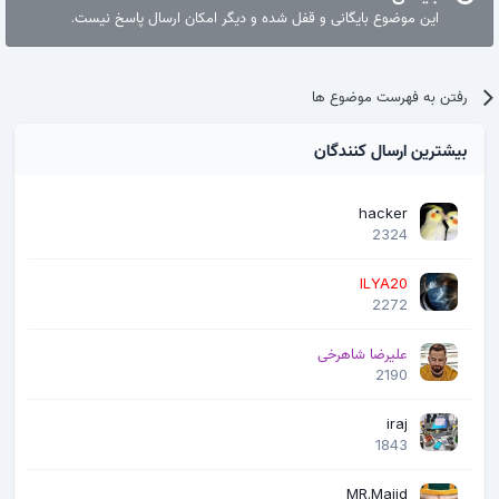
این موضوع بایگانی و قفل شده و دیگر امکان ارسال پاسخ نیست.
رفتن به فهرست موضوع ها
بیشترین ارسال کنندگان
hacker
2324
ILYA20
2272
علیرضا شاهرخی
2190
iraj
1843
MR.Majid