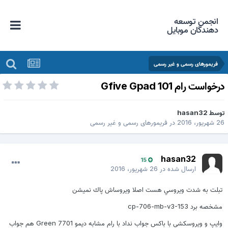
انجمن توسعه
دهندگان موبایل
فریمورهای رسمی و غیر رسمی
رخواست رام Gfive Gpad 101
وسط
hasan32
 شهریور، 2016
در
فریمورهای رسمی و غیر رسمی
hasan32
15
ارسال شده در
26 شهریور، 2016
تبلت به شدت ويروسي هست اصلا ويروساش پاك نميشن
مشخصه برد cp-706-mb-v3-153
وايپ و ويروسكشي با باكس جواب نداد با رام مشابه ديمو 7701 Green هم جواب