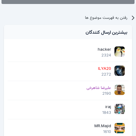
رفتن به فهرست موضوع ها
بیشترین ارسال کنندگان
hacker
2324
ILYA20
2272
علیرضا شاهرخی
2190
iraj
1843
MR.Majid
1610