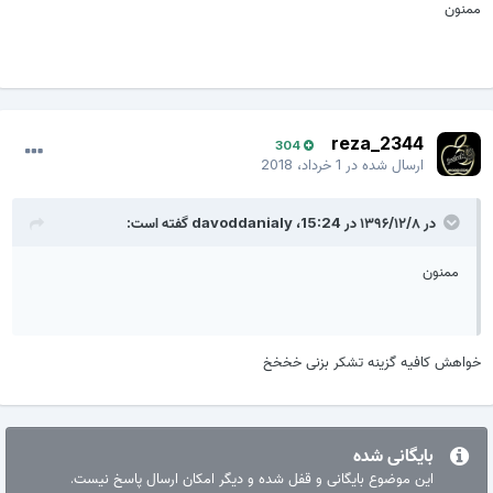
2- فایل مودم و کرنل رو هم از لینک زیر دانلود و به ترتیب از طریق ریکاوری
ممنون
روی گوشی رایت کنید.
MODEM & KERNEL I9300
reza_2344
304
ارسال شده در
1 خرداد، 2018
***با این روش سریال گوشی هیچ تغییری نمیکند.***
سبز باشید...
در ۱۳۹۶/۱۲/۸ در 15:24،
davoddanialy
گفته است:
ممنون
خواهش کافیه گزینه تشکر بزنی خخخخ
بایگانی شده
این موضوع بایگانی و قفل شده و دیگر امکان ارسال پاسخ نیست.