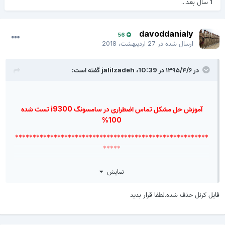
1 سال بعد...
davoddanialy
56
ارسال شده در
27 اردیبهشت، 2018
در ۱۳۹۵/۴/۶ در 10:39،
jalilzadeh
گفته است:
آموزش حل مشکل تماس اضطراری در سامسونگ i9300 تست شده
100%
*******************************************************
*****
سلام و درود ...
نمایش
فایل کرنل حذف شده.لطفا قرار بدید
این آموزش قبلا در انجمن مطرح شده ولی هر یک از اساتید روشی پیشنهاد
کرده اند