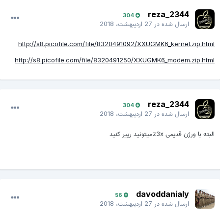
reza_2344
304
که حتما با اون روشها هم این مشکل قابل حل است،
ارسال شده در
27 اردیبهشت، 2018
http://s8.picofile.com/file/8320491092/XXUGMK6_kernel.zip.html
ولی این روش خیلی آسان و سریع جواب میدهد.
http://s8.picofile.com/file/8320491250/XXUGMK6_modem.zip.html
این روش زمانی کار ساز است که مشکل
ثبت نشده روی شبکه
یا
تماس
اضطراری
reza_2344
304
ارسال شده در
27 اردیبهشت، 2018
البته با ورژن قدیمی z3xمیتونید رپیر کنید
به جای آنتن ظاهر شود.
1- ریکاوری کاستوم CWM رو از لینک زیر دانلود و با ادین رایت کنید.
davoddanialy
56
ارسال شده در
27 اردیبهشت، 2018
RECOVERY CWM I9300