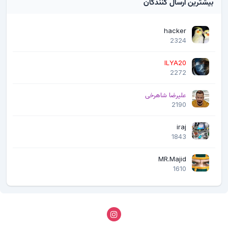
بیشترین ارسال کنندگان
hacker
2324
ILYA20
2272
علیرضا شاهرخی
2190
iraj
1843
MR.Majid
1610