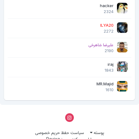
hacker
2324
ILYA20
2272
علیرضا شاهرخی
2190
iraj
1843
MR.Majid
1610
پوسته
سیاست حفظ حریم خصوصی
طراحی و کدنویسی: Ravixo