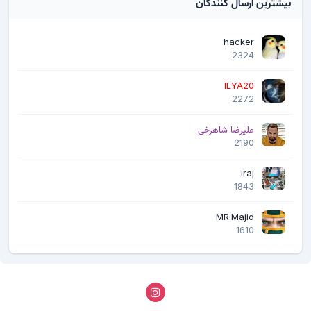
بیشترین ارسال کنندگان
hacker
2324
ILYA20
2272
علیرضا شاهرخی
2190
iraj
1843
MR.Majid
1610