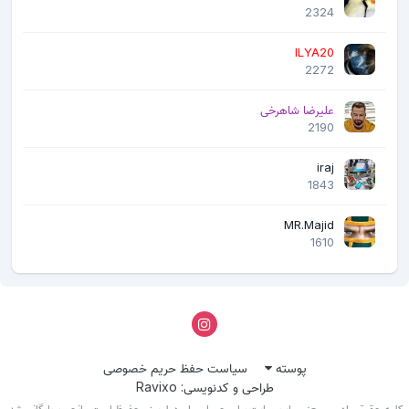
2324
ILYA20
2272
علیرضا شاهرخی
2190
iraj
1843
MR.Majid
1610
پوسته
سیاست حفظ حریم خصوصی
طراحی و کدنویسی: Ravixo
لیه حقوق مادی و معنوی این سایت برای جی اس ام دولوپرز محفوظ است- انجمن بایگانی شد.