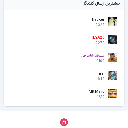
بیشترین ارسال کنندگان
hacker
2324
ILYA20
2272
علیرضا شاهرخی
2190
iraj
1843
MR.Majid
1610