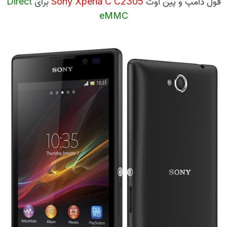
فول دامپ و پین اوت
Sony Xperia C C2305
برای
Direct
eMMC