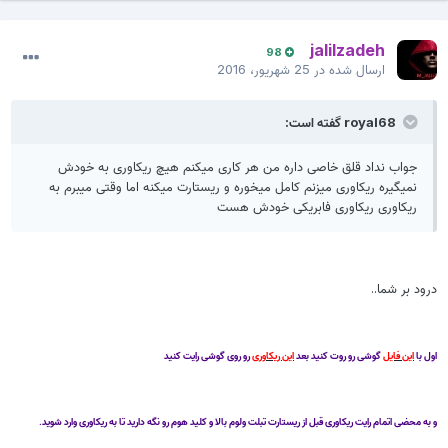
jalilzadeh
98
ارسال شده در
25 شهریور، 2016
royal68 گفته است:
جواب نداد قلق خاصی داره من هر کاری میکنم هیچ ریکاوری به خودش
نمیگیره ریکاوری میزنم کامل میخوره و ریستارت میکنه اما وقتی میبرم به
ریکاوری ریکاوری فابریکی خودش هست
درود بر شما..
اول با
این فایل
گوشی رو روت کنید بعد
این ریکاوری
رو روی گوشی رایت کنید
و به محضی اتمام رایت ریکاوری قبل از ریستارت تبلت ولوم بالا و کلید هوم رو نگه دارید تا به ریکاوری وارد شوید.