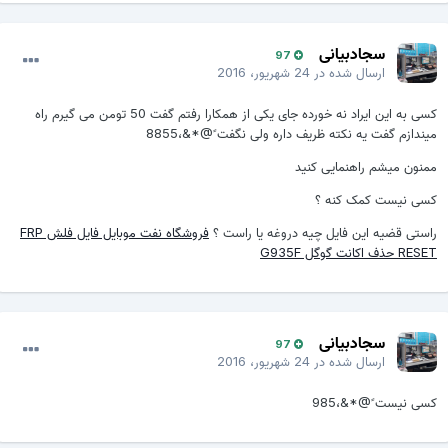
سجادبیانی
97
ارسال شده در
24 شهریور، 2016
کسی به این ایراد نه خورده جای یکی از همکارا رفتم گفت 50 تومن می گیرم راه
میندازم گفت یه نکته ظریف داره ولی نگفت ً@*&،8855
ممنون میشم راهنمایی کنید
کسی نیست کمک کنه ؟
راستی قضیه این فایل چیه دروغه یا راست ؟
فروشگاه نفت موبایل فایل فلش FRP
RESET حذف اکانت گوگل G935F
سجادبیانی
97
ارسال شده در
24 شهریور، 2016
کسی نیست ً@*&،985