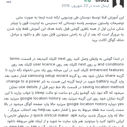
tifo02
10
ارسال شده در
23 شهریور، 2016
اين آموزش قبلا توسط دوستان طى ويديويى ارائه شده اينجا به صورت متنى
توضيحات واستون مينوسم واسه دوستانى كه دسترسى به اينترنت قوى يا چيلتر
شكن ندارن اول از همه باطرى گوشى فول باشه هدف اين آموزش فقط وارد شدن
به مرورگر است كه بعد از آن به راحتى ميتونين فايل مورد نظر و دانلود و مراحل
حذف گوگل اكانت بريد
در ابتدا گوشى به وايفاى وصل كنيد روى next كليك كنيدبعد در قسمت terms
and conditions بر روى next كليك بعد روى user licence كليك بعد روى
enhanced features كليك كنيد در اين مرحله روى يك متن دلخواه نگه داريد تا
گزينه share نمايان شود بعد رو گزينه samsung setup wizard فشار دهيد بعد
وارد گزينه battery شويد در اينجا گزينه ايى هست به نام change to a power
saving location method در قسمت بالا خط دوم قبل از use detsils نمايان
ميشود كه اگه نبود بايد گوشيو يكى دو ساعت تو حالت sleep يا خواب بزاريد تا اين
گزينه نمايان شود روى اين گزينه ميزنيد بعد google location history ميزنيد بعد
yes دوباره google location history ميزنيد حالا وارد صفحه گوگل ميشود در بالا
سمت راست سه نقطه مربوط به منو را فشار دهيد بعدhelp بعد انتخاب مرورگر ،
حالا كه وارد مرورگر شديد برنامه quick shrtcut maker .apk از سايتهاى خارجى يا
ايرانى دانلود كنيد يا ميتونيد هم وارد سايت ما شويد و از لينك هاى مربوطه دانلود
كنيد بعد از دانلود برنامه در منوى پائين مرورگر انتخاب گزنيه tab بعد new tab بعد