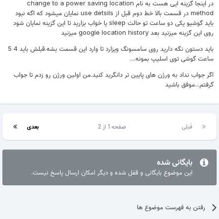
در اينجا گزينه ايى هست به نام change to a power saving location
method در قسمت بالا خط دوم قبل از use detsils نمايان ميشود كه اگه نبود
بايد گوشيو يكى دو ساعت تو حالت sleep يا خواب بزاريد تا اين گزينه نمايان شود
روى اين گزينه ميزنيد بعد google location history ميزنيد
باید دستون نگه دارید روی سامسونگ ویزارد تا وارد این قسمت بشه.قبلش باید 4 5
ساعت گوشی توی اسلیپ بمونه....
اگر جواب نداد به ورژن های پایین تر دانگرید کنید.من اولین ورژن رو زدم تا جواب
گرفتم...موفق باشید
قبلی
صفحه 1 از 2
بعدی
بایگانی شده
این موضوع بایگانی و قفل شده و دیگر امکان ارسال پاسخ نیست.
رفتن به فهرست موضوع ها