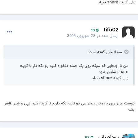
ولی گزینه share نمیاد
tifo02
10
ارسال شده در
23 شهریور، 2016
سجادبیانی گفته است:
من تا اونجایی که میگه روی یک جمله دلخواه کلید رو نگه دار تا گزینه
share نمایان شود
ولی گزینه share نمیاد
دوست عزيز روى يه متن دلخواهى دو ثانيه نگه داريد تا گزينه هاى كپى و شير ظاهر
بشه
سجادبیانی
97