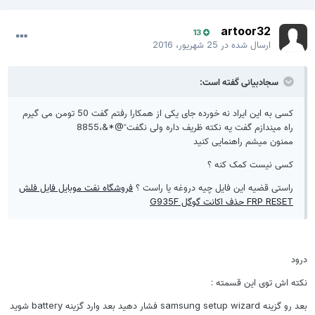
artoor32
13
ارسال شده در
25 شهریور، 2016
سجادبیانی گفته است:
کسی به این ایراد نه خورده جای یکی از همکارا رفتم گفت 50 تومن می گیرم
راه میندازم گفت یه نکته ظریف داره ولی نگفت ً@*&،8855
ممنون میشم راهنمایی کنید
کسی نیست کمک کنه ؟
راستی قضیه این فایل چیه دروغه یا راست ؟
فروشگاه نفت موبایل فایل فلش
FRP RESET حذف اکانت گوگل G935F
درود
نکته اش توی این قسمته :
بعد رو گزينه samsung setup wizard فشار دهيد بعد وارد گزينه battery شويد