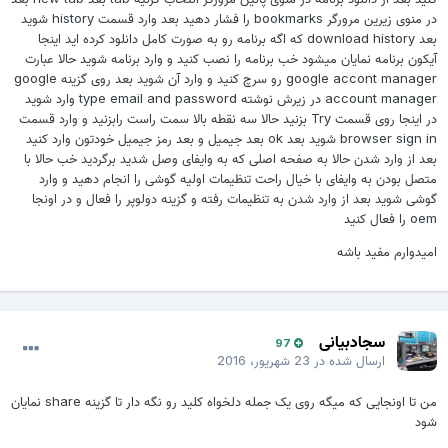
در منوى زيرين مرورگر bookmarks را فشار دهيد بعد وارد قسمت history شويد
بعد download history كه اگه برنامه رو به صورت كامل دانلود كرده ايد اينجا
آيكون برنامه نمايان ميشود خب برنامه را نصب كنيد و وارد برنامه شويد حالا عبارت
google accont manager رو سرچ كنيد و وارد آن شويد بعد روى گزينه google
account manager در زيرش نوشته type email and password وارد شويد
در اينجا روى قسمت Try بزنيد حالا سه نقطه بالا سمت راست رابزنيد و وارد قسمت
browser sign in شويد بعد ok بعد جيميل و بعد رمز جيميل خودتون وارد كنيد
بعد از وارد شدن حالا به صفحه اصلى كه به وايفاى وصل شديد برگرديد خب حالا با
متصل بودن به وايفاى با خيال راحت تنظيمات اوليه گوشى را انجام دهيد و وارد
گوشى شويد بعد از وارد شدن به تنظيمات رفته و گزينه دولوپر را فعال و در اونجا
oem را فعال كنيد
اميدوارم مفيد باشه
سجادبیانی
97
ارسال شده در
23 شهریور، 2016
من تا اونجایی که میگه روی یک جمله دلخواه کلید رو نگه دار تا گزینه share نمایان
شود