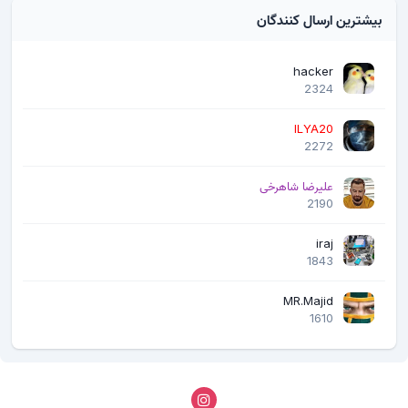
بیشترین ارسال کنندگان
hacker
2324
ILYA20
2272
علیرضا شاهرخی
2190
iraj
1843
MR.Majid
1610