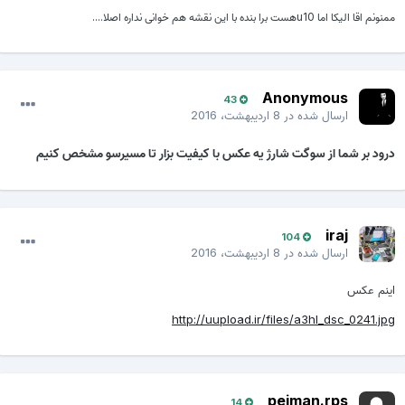
ممنونم اقا الیکا اما u10هست برا بنده با این نقشه هم خوانی نداره اصلا....
Anonymous
43
ارسال شده در
8 اردیبهشت، 2016
درود بر شما از سوگت شارژ یه عکس با کیفیت بزار تا مسیرسو مشخص کنیم
iraj
104
ارسال شده در
8 اردیبهشت، 2016
اینم عکس
http://uupload.ir/files/a3hl_dsc_0241.jpg
peiman.rps
14