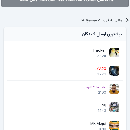
رفتن به فهرست موضوع ها
بیشترین ارسال کنندگان
hacker
2324
ILYA20
2272
علیرضا شاهرخی
2190
iraj
1843
MR.Majid
1610