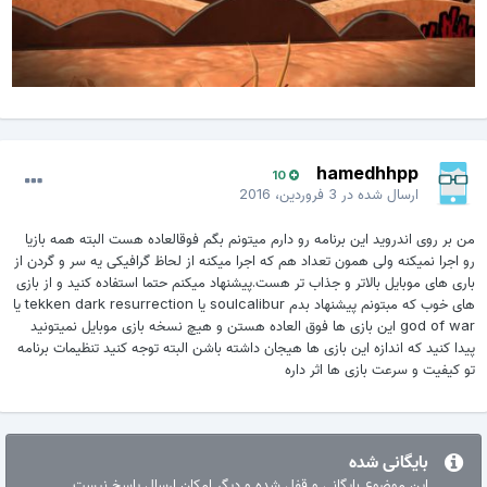
hamedhhpp
10
ارسال شده در
3 فروردین، 2016
من بر روی اندروید این برنامه رو دارم میتونم بگم فوقالعاده هست البته همه بازیا
رو اجرا نمیکنه ولی همون تعداد هم که اجرا میکنه از لحاظ گرافیکی یه سر و گردن از
باری های موبایل بالاتر و جذاب تر هست.پیشنهاد میکنم حتما استفاده کنید و از بازی
های خوب که مبتونم پیشنهاد بدم soulcalibur یا tekken dark resurrection یا
god of war این بازی ها فوق العاده هستن و هیچ نسخه بازی موبایل نمیتونید
پیدا کنید که اندازه این بازی ها هیجان داشته باشن البته توجه کنید تنظیمات برنامه
تو کیفیت و سرعت بازی ها اثر داره
بایگانی شده
این موضوع بایگانی و قفل شده و دیگر امکان ارسال پاسخ نیست.